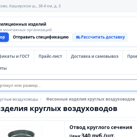
ово, Каширское ш., 38-й км, д. 3
тиляционных изделий
ля монтажных организаций
тор
Отправить спецификацию
Рассчитать доставку
фикаты и ГОСТ
Прайс-лист
Доставка и самовывоз
Про
иты
углые воздуховоды
/
Фасонные изделия круглых воздуховодов
зделия круглых воздуховодов
Отвод круглого сечения
340 руб./шт.
Цена: