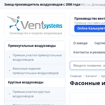
Завод-производитель воздуховодов с 2006 года
МО, г.о. Домодед
Производство вен
Прямые поставки д
Online Калькуля
О заводе
Серти
Прямоугольные воздуховоды
Контакты и реквиз
Прямые участки прямоугольных
воздуховодов
Фасонные изделия
прямоугольных воздуховодов
Главная
/
Каталог
/
Кр
Фасонные и
Круглые воздуховоды
Прямые участки круглых
воздуховодов