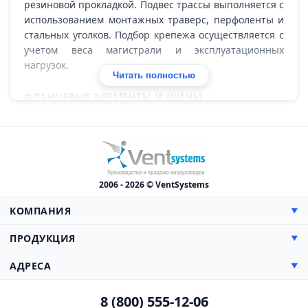
резиновой прокладкой. Подвес трассы выполняется с
использованием монтажных траверс, перфоленты и
стальных уголков. Подбор крепежа осуществляется с
учетом веса магистрали и эксплуатационных
нагрузок.
Читать полностью
ФЛАНЦЕВЫЕ ЭЛЕМЕНТЫ И ШИНЫ
Сборка прямоугольных воздуховодов выполняется с
применением монтажной шины (ШМ20, ШМ30),
уголков и стяжных скоб. Для обеспечения
герметичности фланцевых соединений используется
уплотнительная лента, предотвращающая утечки
2006 - 2026 © VentSystems
воздуха.
КОМПАНИЯ
▼
ТЕПЛОИЗОЛЯЦИОННЫЕ МАТЕРИАЛЫ.
О компании
ПРОДУКЦИЯ
▼
МАГНОФЛЕКС С
Сертификаты
Прямоугольные
АДРЕСА
▼
Магнофлекс С представляет собой самоклеящийся
Цены
Круглые
теплоизоляционный материал на основе
Доставка
Производство, Склад и Офис:
Противопожарная
вспененного полимерного каучука. Он применяется
8 (800) 555-12-06
Монтаж
142000, МО, г. Домодедово,